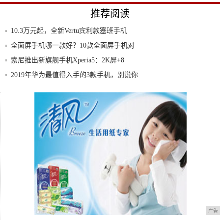
推荐阅读
10.3万元起，全新Vertu宾利款塞班手机
全面屏手机哪一款好？10款全面屏手机对
比，一
索尼推出新旗舰手机Xperia5：2K屏+8
2019年华为最值得入手的3款手机，别说你
买
国产品牌高端畅销机排行榜：华为占最多但
不是第
“游戏手机”20年盘点，你记忆中的游戏手机
广告