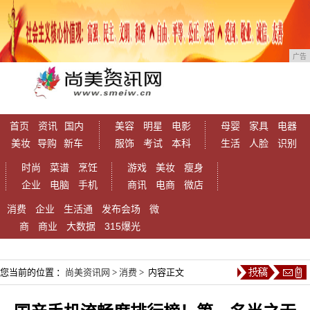
广告
首页
资讯
国内
美容
明星
电影
母婴
家具
电器
美妆
导购
新车
服饰
考试
本科
生活
人脸
识别
时尚
菜谱
烹饪
游戏
美妆
瘦身
企业
电脑
手机
商讯
电商
微店
消费
企业
生活通
发布会场
微
商
商业
大数据
315爆光
您当前的位置 ：
尚美资讯网
>
消费
> 内容正文