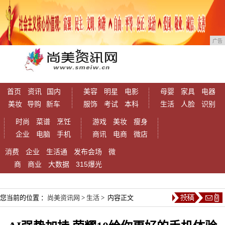
广告
首页
资讯
国内
美容
明星
电影
母婴
家具
电器
美妆
导购
新车
服饰
考试
本科
生活
人脸
识别
时尚
菜谱
烹饪
游戏
美妆
瘦身
企业
电脑
手机
商讯
电商
微店
消费
企业
生活通
发布会场
微
商
商业
大数据
315爆光
您当前的位置 ：
尚美资讯网
>
生活
> 内容正文