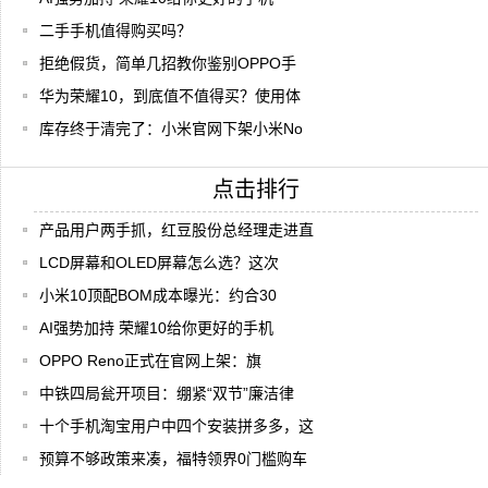
二手手机值得购买吗？
拒绝假货，简单几招教你鉴别OPPO手
华为荣耀10，到底值不值得买？使用体
库存终于清完了：小米官网下架小米No
点击排行
产品用户两手抓，红豆股份总经理走进直
LCD屏幕和OLED屏幕怎么选？这次
小米10顶配BOM成本曝光：约合30
AI强势加持 荣耀10给你更好的手机
OPPO Reno正式在官网上架：旗
中铁四局瓮开项目：绷紧“双节”廉洁律
十个手机淘宝用户中四个安装拼多多，这
预算不够政策来凑，福特领界0门槛购车