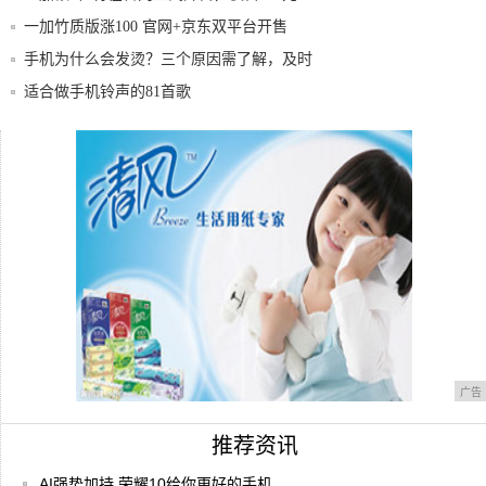
一加竹质版涨100 官网+京东双平台开售
手机为什么会发烫？三个原因需了解，及时
降温很
适合做手机铃声的81首歌
拒绝假货，简单几招教你鉴别OPPO手机真
伪！
一加手机3薄荷金版本或明日官网首发
广告
推荐资讯
AI强势加持 荣耀10给你更好的手机