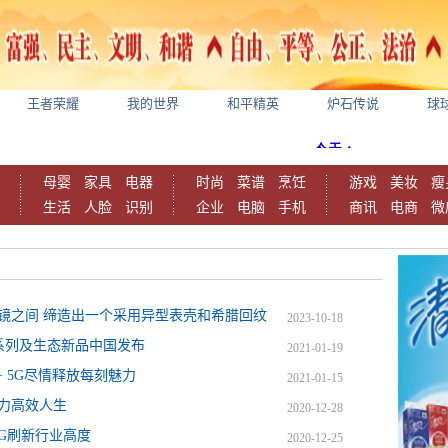
王者荣耀
我的世界
和平精英
炉石传说
球
母婴
家具
电器
时尚
菜谱
烹饪
游戏
美妆
瘦
生活
人脸
识别
企业
电脑
手机
商讯
电商
微
镜之间 缔造出一个采用异型表壳和希腊回纹
2023-10-18
 5G系列及生态新品中国发布
2021-01-19
21+ 5G尽情释放每刻魅力
2021-01-15
G助力高效人生
2020-12-28
 5G刷新行业高度
2020-12-25