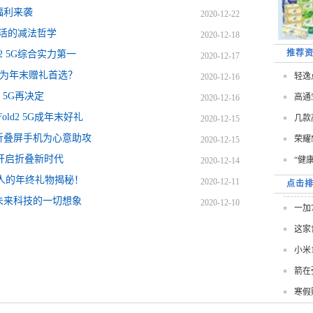
重福利来袭
2020-12-22
关于生活的减法哲学
2020-12-18
推荐
d2 5G综合实力第一
2020-12-17
何以成为年末赠礼首选？
轻逸点
2020-12-16
2 5G再决定
高通
2020-12-16
old2 5G成年末好礼
几款
2020-12-15
列折叠屏手机为心意助攻
荣耀
2020-12-15
率先开启折叠新时代
“健
2020-12-14
工人的年终礼物揭秘！
2020-12-11
点击
对未来科技的一切想象
2020-12-10
一加
这家
小米
箭在
寒假