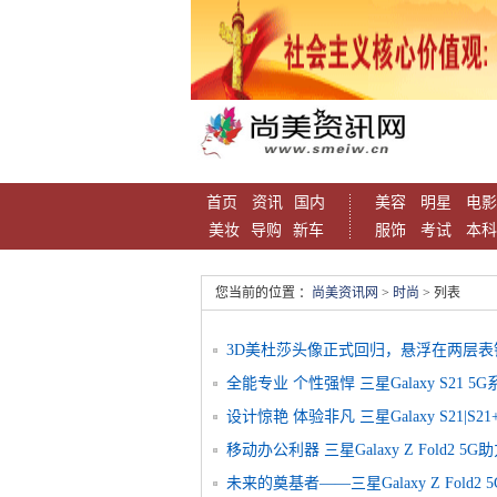
首页
资讯
国内
美容
明星
电影
美妆
导购
新车
服饰
考试
本科
您当前的位置 ：
尚美资讯网
>
时尚
> 列表
3D美杜莎头像正式回归，悬浮在两层表
图案顶圈的新型女性时计系列
全能专业 个性强悍 三星Galaxy S21
设计惊艳 体验非凡 三星Galaxy S21|S
移动办公利器 三星Galaxy Z Fold2 5
未来的奠基者——三星Galaxy Z Fold2