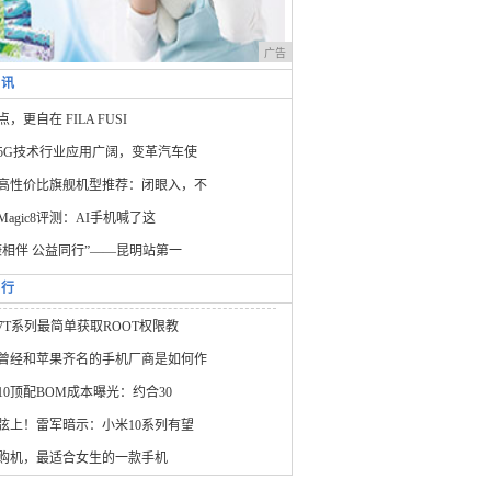
广告
资讯
，更自在 FILA FUSI
5G技术行业应用广阔，变革汽车使
高性价比旗舰机型推荐：闭眼入，不
Magic8评测：AI手机喊了这
康相伴 公益同行”——昆明站第一
排行
7T系列最简单获取ROOT权限教
曾经和苹果齐名的手机厂商是如何作
10顶配BOM成本曝光：约合30
弦上！雷军暗示：小米10系列有望
购机，最适合女生的一款手机