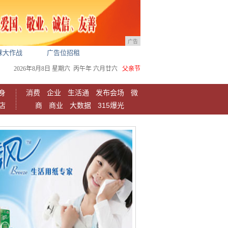
广告
球大作战
广告位招租
2026年8月8日
星期六
丙午年 六月廿六
父亲节
身
消费
企业
生活通
发布会场
微
店
商
商业
大数据
315爆光