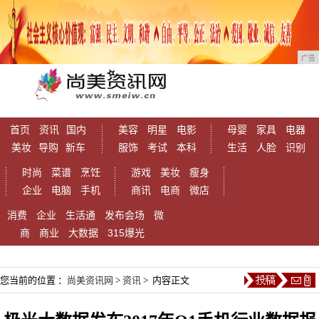
广告
首页
资讯
国内
美容
明星
电影
母婴
家具
电器
美妆
导购
新车
服饰
考试
本科
生活
人脸
识别
时尚
菜谱
烹饪
游戏
美妆
瘦身
企业
电脑
手机
商讯
电商
微店
消费
企业
生活通
发布会场
微
商
商业
大数据
315爆光
您当前的位置 ：
尚美资讯网
>
资讯
> 内容正文