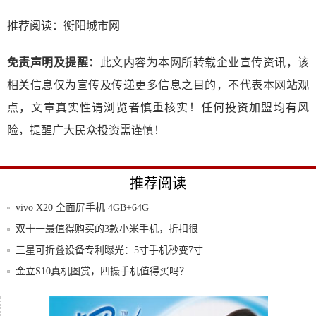
推荐阅读：
衡阳城市网
免责声明及提醒：
此文内容为本网所转载企业宣传资讯，该
相关信息仅为宣传及传递更多信息之目的，不代表本网站观
点，文章真实性请浏览者慎重核实！任何投资加盟均有风
险，提醒广大民众投资需谨慎！
推荐阅读
vivo X20 全面屏手机 4GB+64G
双十一最值得购买的3款小米手机，折扣很
大
三星可折叠设备专利曝光：5寸手机秒变7寸
平板
金立S10真机图赏，四摄手机值得买吗？
上市近二年的iphone7代速度依然流畅，黑
vivo X20评测：一块AI与双摄进化的全