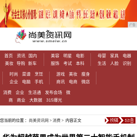
广告
首页
资讯
国内
美容
明星
电影
母婴
家具
电器
美妆
导购
新车
服饰
考试
本科
生活
人脸
识别
时尚
菜谱
烹饪
游戏
美妆
瘦身
企业
电脑
手机
商讯
电商
微店
消费
企业
生活通
发布会场
微
商
商业
大数据
315爆光
您当前的位置 ：
尚美资讯网
>
消费
> 内容正文