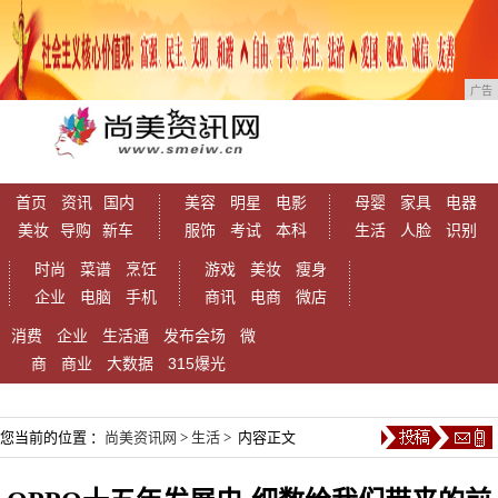
广告
首页
资讯
国内
美容
明星
电影
母婴
家具
电器
美妆
导购
新车
服饰
考试
本科
生活
人脸
识别
时尚
菜谱
烹饪
游戏
美妆
瘦身
企业
电脑
手机
商讯
电商
微店
消费
企业
生活通
发布会场
微
商
商业
大数据
315爆光
您当前的位置 ：
尚美资讯网
>
生活
> 内容正文