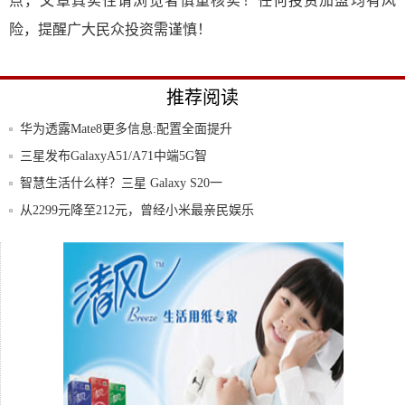
点，文章真实性请浏览者慎重核实！任何投资加盟均有风
险，提醒广大民众投资需谨慎！
推荐阅读
华为透露Mate8更多信息:配置全面提升
三星发布GalaxyA51/A71中端5G智
智慧生活什么样？三星 Galaxy S20一
从2299元降至212元，曾经小米最亲民娱乐
葵花宝典:iPhone5S不开机故障的终极维
三星Galaxy J7评测：经济适用不止步中