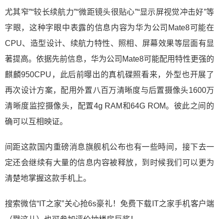
尤其窄”“较长续航力”“微距镜头很贴心”“显示屏视觉冲击好”等
字眼，这种字眼中表露的信息内容为华为公司Mate8可能在
CPU、造型设计、续航力特性、照相、屏幕效果等层面有显
著提高。依据先前信息，华为公司Mate8可能配用特性更强的
麒麟950CPU，此后前曝出的真机碟照看来，外型也开展了
再次设计方案，配用外置八百万清晰度与后置摄像头1600万
清晰度监控摄像头，配置4g RAM和64G ROM。彼此之间的
确可以互相映证。
间距这款国内重磅消息旗舰机公布也有一些時间，接下去一
定还会继续有大量的信息内容被释放，到时候我们可以更为
清楚地掌握这款手机上。
搜索微信“IT之家”关心抢6s豪礼！免费下载IT之家手机客户端