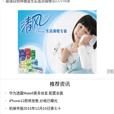
最强自拍神器诞生前置双摄像头LGV10详
解
GTILightspeeur光矛系列AI芯片
微信八连开!这样的手机价格不足1000
广告
推荐资讯
华为透露Mate8更多信息:配置全面
iPhone12即将发售,价格已曝光
机锋早报2015年12月10日第七十