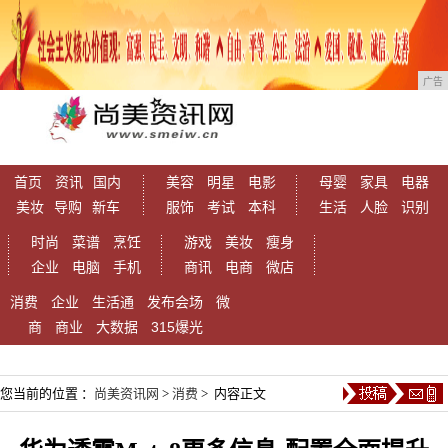
广告
首页
资讯
国内
美容
明星
电影
母婴
家具
电器
美妆
导购
新车
服饰
考试
本科
生活
人脸
识别
时尚
菜谱
烹饪
游戏
美妆
瘦身
企业
电脑
手机
商讯
电商
微店
消费
企业
生活通
发布会场
微
商
商业
大数据
315爆光
您当前的位置 ：
尚美资讯网
>
消费
> 内容正文