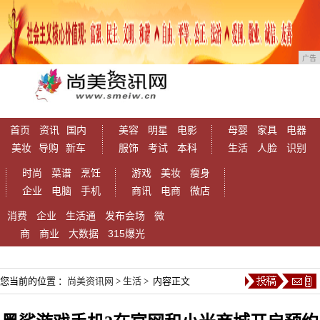
广告
首页
资讯
国内
美容
明星
电影
母婴
家具
电器
美妆
导购
新车
服饰
考试
本科
生活
人脸
识别
时尚
菜谱
烹饪
游戏
美妆
瘦身
企业
电脑
手机
商讯
电商
微店
消费
企业
生活通
发布会场
微
商
商业
大数据
315爆光
您当前的位置 ：
尚美资讯网
>
生活
> 内容正文