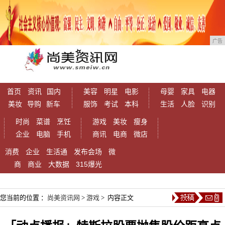
广告
首页
资讯
国内
美容
明星
电影
母婴
家具
电器
美妆
导购
新车
服饰
考试
本科
生活
人脸
识别
时尚
菜谱
烹饪
游戏
美妆
瘦身
企业
电脑
手机
商讯
电商
微店
消费
企业
生活通
发布会场
微
商
商业
大数据
315爆光
您当前的位置 ：
尚美资讯网
>
游戏
> 内容正文