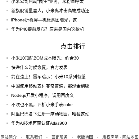
小米公司启动“民生”业务，米粉直呼太
新旗舰销量喜人，小米离冲击高端成功还
iPhone折叠屏手机概念图曝光，这
华为P40提前发布？原来是国内这款机
点击排行
小米10顶配BOM成本曝光：约合30
快递什么时候恢复，官方发表
箭在弦上！雷军暗示：小米10系列有望
中国使用移动支付非常普遍，那现金到哪
Node.js开发小程序，调用百度文
不吹也不黑，评析小米手表color
阿里巴巴名下注册一座动物园，唯独这动
华为AI技术再获认证Atlas900
网站简介
-
联系我们
-
营销服务
-
老版地图
-
版权声明
-
网站地图