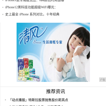
iPhone9宣传海报流出：6种颜色时尚感爆
iPhone12黑科技功能超级WiFi曝光：
史上最全 iPhone 系列对比，十年经典
让好口碑成功裂变 哈弗用“全民掘金”掘出
种子
最新开箱！5G折叠屏手机华为Mate Xs
广告
推荐资讯
「动点播报」特斯拉股票抛售股价距高点