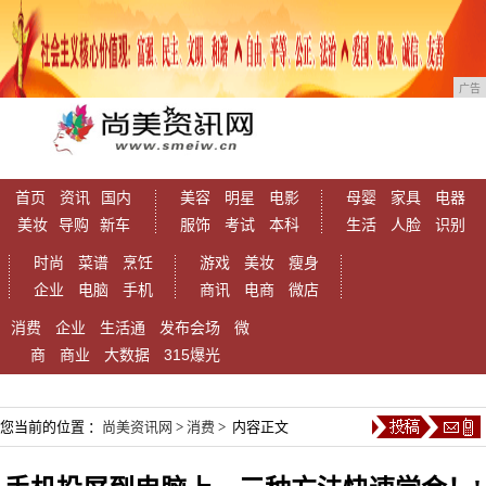
广告
首页
资讯
国内
美容
明星
电影
母婴
家具
电器
美妆
导购
新车
服饰
考试
本科
生活
人脸
识别
时尚
菜谱
烹饪
游戏
美妆
瘦身
企业
电脑
手机
商讯
电商
微店
消费
企业
生活通
发布会场
微
商
商业
大数据
315爆光
您当前的位置 ：
尚美资讯网
>
消费
> 内容正文