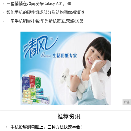
三星悄悄在越南发布Galaxy A01，40
智能手机的硬件组成部分及结构图你都知道
有哪一
一周手机销量排名:华为新机第五,荣耀8X第
2
注定“小弟”,HTCOnemini2无法成为
球星都用什么品牌手机？库里VIVO、詹皇
三星
广告
推荐资讯
手机投屏到电脑上，三种方法快速学会！