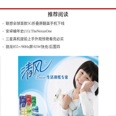
推荐阅读
联想全球首款5G折叠屏翻盖手机下线
安卓编年史(11):TheNexusOne
三星真机提前上手外观惊艳看完必买
骁龙855+/90Hz屏/65W快充/后置四
苹果没有良心产品?卖499的iPodTouc
小米发红米Note2Pro可能性大雷军魅力在