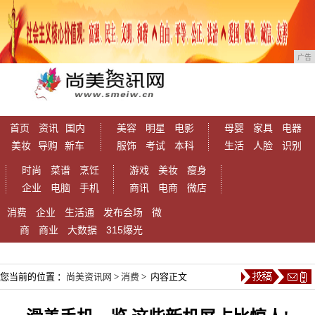
广告
首页
资讯
国内
美容
明星
电影
母婴
家具
电器
美妆
导购
新车
服饰
考试
本科
生活
人脸
识别
时尚
菜谱
烹饪
游戏
美妆
瘦身
企业
电脑
手机
商讯
电商
微店
消费
企业
生活通
发布会场
微
商
商业
大数据
315爆光
您当前的位置 ：
尚美资讯网
>
消费
> 内容正文