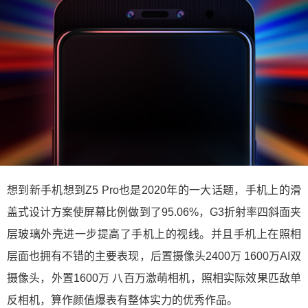
想到新手机想到Z5 Pro也是2020年的一大话题，手机上的滑
盖式设计方案使屏幕比例做到了95.06%，G3折射率四斜面夹
层玻璃外壳进一步提高了手机上的视线。并且手机上在照相
层面也拥有不错的主要表现，后置摄像头2400万 1600万AI双
摄像头，外置1600万 八百万激萌相机，照相实际效果匹敌单
反相机，算作颜值爆表有整体实力的优秀作品。