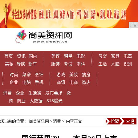
广告
首页
资讯
国内
美容
明星
电影
母婴
家具
电器
美妆
导购
新车
服饰
考试
本科
生活
人脸
识别
时尚
菜谱
烹饪
游戏
美妆
瘦身
企业
电脑
手机
商讯
电商
微店
消费
企业
生活通
发布会场
微
商
商业
大数据
315爆光
您当前的位置 ：
尚美资讯网
>
消费
> 内容正文