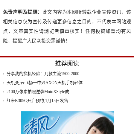
免责声明及提醒：
此文内容为本网所转载企业宣传资讯，该
相关信息仅为宣传及传递更多信息之目的，不代表本网站观
点，文章真实性请浏览者慎重核实！任何投资加盟均有风
险，提醒广大民众投资需谨慎！
推荐阅读
分享我的换机经验：几款主流1500-2000
天机变,云飞扬一中兴AXON天机手机轻体
验
2100万像素拍照逆袭MotoXStyle成
红米K305G开启预约,1月15日发售
7寸巨幕屏!华为荣耀5G新机敲定:手机重回
大
比起排队预约抢购小米红米手机,用京东的
这个功