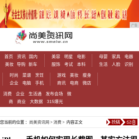
广告
首页
资讯
国内
美容
明星
电影
母婴
家具
电器
美妆
导购
新车
服饰
考试
本科
生活
人脸
识别
时尚
菜谱
烹饪
游戏
美妆
瘦身
企业
电脑
手机
商讯
电商
微店
消费
企业
生活通
发布会场
微
商
商业
大数据
315爆光
您当前的位置 ：
尚美资讯网
>
消费
> 内容正文