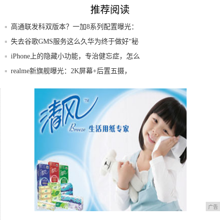
推荐阅读
高通联发科双版本？一加8系列配置曝光：
这次有
失去谷歌GMS服务这么久华为终于做好“秘
密武
iPhone上的隐藏小功能，专治健忘症，怎么
realme新旗舰曝光：2K屏幕+后置五摄，
OPPO开年放大招！FindX2屏幕有望2K
苹果iPhone12要用自主天线模块，高通5
广告