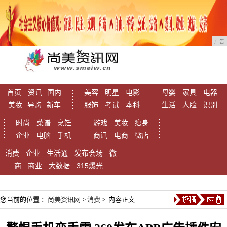
广告
首页
资讯
国内
美容
明星
电影
母婴
家具
电器
美妆
导购
新车
服饰
考试
本科
生活
人脸
识别
时尚
菜谱
烹饪
游戏
美妆
瘦身
企业
电脑
手机
商讯
电商
微店
消费
企业
生活通
发布会场
微
商
商业
大数据
315爆光
您当前的位置 ：
尚美资讯网
>
消费
> 内容正文