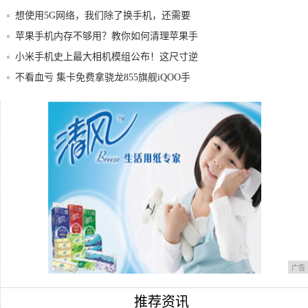
想使用5G网络，我们除了换手机，还需要
换SI
苹果手机内存不够用？教你如何清理苹果手
机的内
小米手机史上最大相机模组公布！这尺寸逆
天了
不看血亏 集卡免费拿骁龙855旗舰iQOO手
清理iPhone内存最快最有效的办法
19年公认的性价比最高的三款小米手机！用
四年
广告
推荐资讯