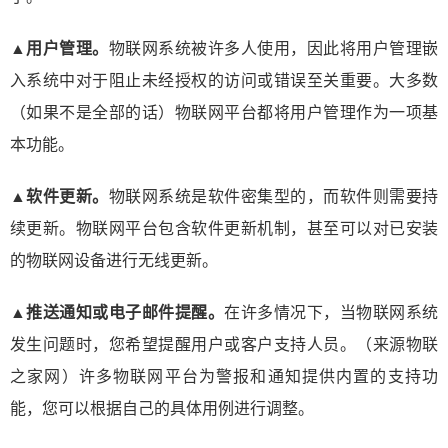
▲
用户管理。
物联网系统被许多人使用，因此将用户管理嵌
入系统中对于阻止未经授权的访问或错误至关重要。大多数
（如果不是全部的话）物联网平台都将用户管理作为一项基
本功能。
▲
软件更新。
物联网系统是软件密集型的，而软件则需要持
续更新。物联网平台包含软件更新机制，甚至可以对已安装
的物联网设备进行无线更新。
▲
推送通知或电子邮件提醒。
在许多情况下，当物联网系统
发生问题时，您希望提醒用户或客户支持人员。（来源物联
之家网）许多物联网平台为警报和通知提供内置的支持功
能，您可以根据自己的具体用例进行调整。