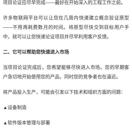
项目论证应尽早完成——最好在开始深入的工程工作之前。
许多物联网平台可以让您在几周内快速建立概念验证原型
——不用再耗费数月的时间。将原型尽快交到目标用户手
中，就可以让您快速论证项目并尽早利用客户反馈。
二、它可以帮助您快速进入市场
当项目论证完成后，您希望能够尽快进入市场。您的早期客
户急切地开始使用您的产品，同时您的竞争者也在逼近。
将产品投入生产，可能会引发以下技术和组织方面的问题：
▲设备制造
▲软件版本管理与部署