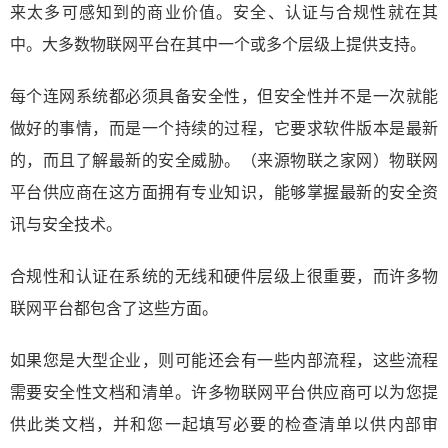
来太多可感知到的商业价值。安全、认证与合规性就在其
中。大多数物联网平台在其中一个或多个层级上提供支持。
每个连网系统都必须具备安全性，但安全性并不是一次就能
做好的事情，而是一个持续的过程，它要求软件版本是最新
的，而且了解最新的安全威胁。（来源物联之家网）物联网
平台供应商在这方面拥有专业知识，能够掌握最新的安全资
讯与安全技术。
合规性和认证在系统的无线和硬件层级上很重要，而许多物
联网平台都包含了这些方面。
如果您是大型企业，则可能还会有一些内部流程，这些流程
需要安全性文档和清单。许多物联网平台供应商可以为您提
供此类文档，并和您一起填写必要的检查清单以供内部审