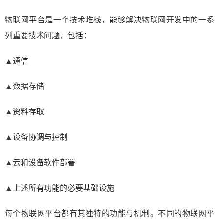
物联网平台是一个技术堆栈，能够解决物联网开发中的一系
列重要技术问题，包括：
▲通信
▲数据存储
▲资料存取
▲设备协调与控制
▲云和设备软件部署
▲上述所有功能的必要基础设施
每个物联网平台都有其独特的功能与机制。不同的物联网平