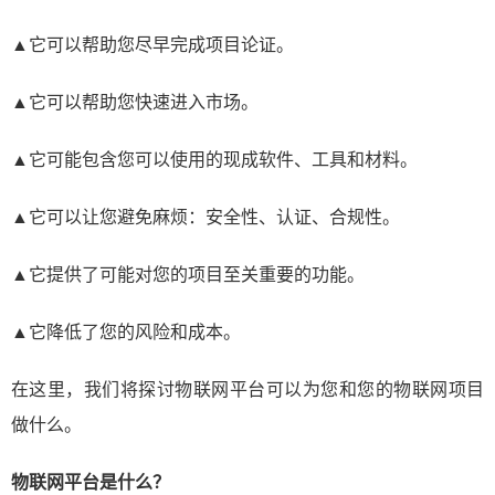
▲它可以帮助您尽早完成项目论证。
▲它可以帮助您快速进入市场。
▲它可能包含您可以使用的现成软件、工具和材料。
▲它可以让您避免麻烦：安全性、认证、合规性。
▲它提供了可能对您的项目至关重要的功能。
▲它降低了您的风险和成本。
在这里，我们将探讨物联网平台可以为您和您的物联网项目
做什么。
物联网平台是什么？