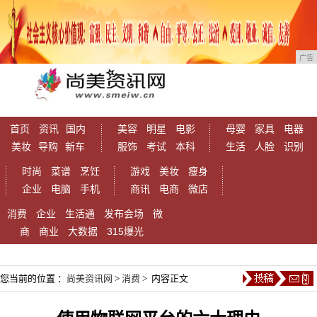
广告
首页
资讯
国内
美容
明星
电影
母婴
家具
电器
美妆
导购
新车
服饰
考试
本科
生活
人脸
识别
时尚
菜谱
烹饪
游戏
美妆
瘦身
企业
电脑
手机
商讯
电商
微店
消费
企业
生活通
发布会场
微
商
商业
大数据
315爆光
您当前的位置 ：
尚美资讯网
>
消费
> 内容正文