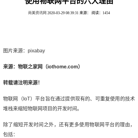
使用物联网平台的六大理由
尚美资讯网
2020-03-29 08:39:31
来源：
阅读：1454
图片来源：pixabay
来源：物联之家网（iothome.com）
转载请注明来源！
物联网（IoT）平台旨在通过提供现有的、可重复使用的技术
堆栈来缩短物联网项目的开发时间。
除了缩短开发时间之外，还有更多使用物联网平台的理由，
包括：