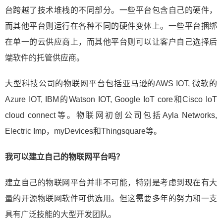
台跨越了技术堆栈的不同部分。一些平台包含自己的硬件，
而其他平台则运行在各种不同的硬件变体上。一些平台捆绑
在单一的云供应商上，而其他平台则可以让客户自己选择后
端软件的托管供应商。
大型科技公司的物联网平台包括亚马逊的AWS IOT, 微软的
Azure IOT, IBM的Watson IOT, Google IoT core和Cisco IoT
cloud connect等。物联网初创公司包括Ayla Networks,
Electric Imp，myDevices和Thingsquare等。
我可以建立自己的物联网平台吗？
建立自己的物联网平台并非不可能，特别是考虑到现在有大
量的开源物联网软件可供选用。但这需要多年的努力和一支
具有广泛技能的大型开发团队。