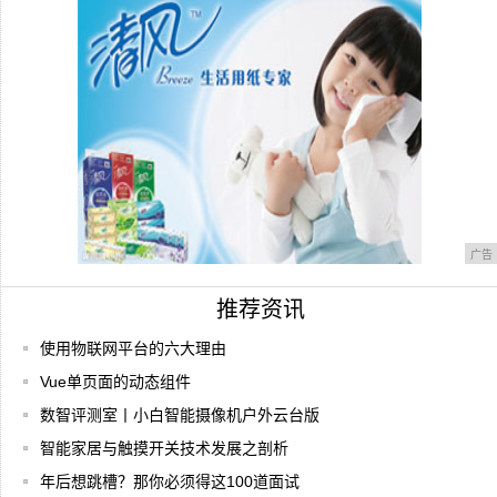
神州云动CRM：企业信息化中台首选生态
型Pa
广告
推荐资讯
使用物联网平台的六大理由
Vue单页面的动态组件
数智评测室丨小白智能摄像机户外云台版
智能家居与触摸开关技术发展之剖析
年后想跳槽？那你必须得这100道面试