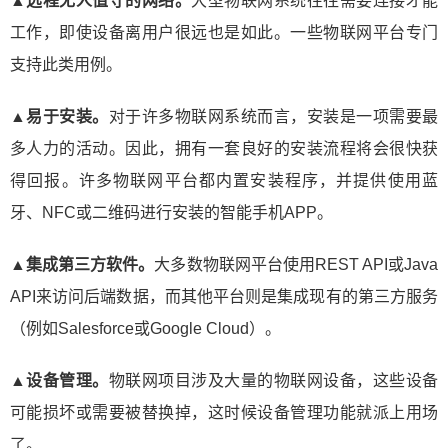
▲
远程无人值守的网络。
大型物联网系统往往需要连接才能
工作，即使设备离用户很远也是如此。一些物联网平台专门
支持此类用例。
▲
易于安装。
对于许多物联网系统而言，安装是一项需要最
多人力的活动。因此，拥有一套良好的安装流程将会很快获
得回报。许多物联网平台都内置安装程序，并提供使用蓝
牙、NFC或二维码进行安装的智能手机APP。
▲
集成第三方软件。
大多数物联网平台使用REST API或Java
API来访问后端数据，而其他平台则是集成现有的第三方服务
（例如Salesforce或Google Cloud）。
▲
设备管理。
物联网项目涉及大量的物联网设备，这些设备
可能损坏或需要被替换掉，这时候设备管理功能就派上用场
了。