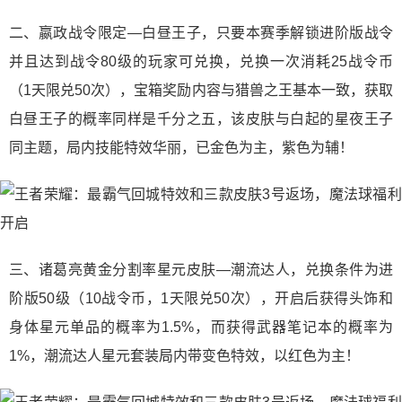
二、嬴政战令限定—白昼王子，只要本赛季解锁进阶版战令
并且达到战令80级的玩家可兑换，兑换一次消耗25战令币
（1天限兑50次），宝箱奖励内容与猎兽之王基本一致，获取
白昼王子的概率同样是千分之五，该皮肤与白起的星夜王子
同主题，局内技能特效华丽，已金色为主，紫色为辅！
三、诸葛亮黄金分割率星元皮肤—潮流达人，兑换条件为进
阶版50级（10战令币，1天限兑50次），开启后获得头饰和
身体星元单品的概率为1.5%，而获得武器笔记本的概率为
1%，潮流达人星元套装局内带变色特效，以红色为主！