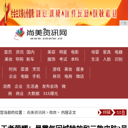
广告
首页
资讯
国内
美容
明星
电影
母婴
家具
电器
美妆
导购
新车
服饰
考试
本科
生活
人脸
识别
时尚
菜谱
烹饪
游戏
美妆
瘦身
企业
电脑
手机
商讯
电商
微店
消费
企业
生活通
发布会场
微
商
商业
大数据
315爆光
您当前的位置 ：
尚美资讯网
>
微商
> 内容正文