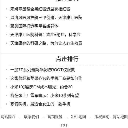
宋妍霏墨镜全黑红毯造型亮相红毯
以清风医风护航三甲创建，天津康汇医院
聚美国际打造明星名媛群体
天津康汇医院科普：癌症≠绝症，科学应
天津康婷的科研之路，为何让人心生敬意
点击排行
一加7T系列最简单获取ROOT权限教
这家曾经和苹果齐名的手机厂商是如何作
小米10顶配BOM成本曝光：约合30
箭在弦上！雷军暗示：小米10系列有望
寒假购机，最适合女生的一款手机
网站简介
-
联系我们
-
营销服务
-
XML地图
-
版权声明
-
网站地图
TXT