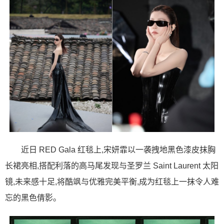
近日 RED Gala 红毯上,宋妍霏以一袭拽地黑色漆皮抹胸
长裙亮相,搭配利落的高马尾发现与圣罗兰 Saint Laurent 太阳
镜,未来感十足,将酷飒与优雅完美平衡,成为红毯上一抹令人难
忘的黑色倩影。