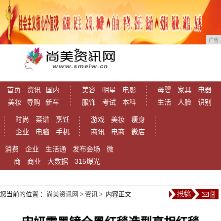
广告
首页
资讯
国内
美容
明星
电影
母婴
家具
电器
美妆
导购
新车
服饰
考试
本科
生活
人脸
识别
时尚
菜谱
烹饪
游戏
美妆
瘦身
企业
电脑
手机
商讯
电商
微店
消费
企业
生活通
发布会场
微
商
商业
大数据
315爆光
您当前的位置 ：
尚美资讯网
>
资讯
> 内容正文