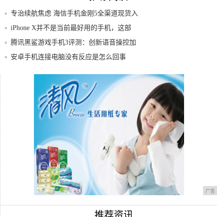
专治续航焦虑 海信手机金刚5全渠道现货入
手!
iPhone X并不是当前最好用的手机，这部
腾讯黑鲨游戏手机3评测：创新语音操控加
持，3
安卓手机连接电脑没有反应是怎么回事
打造5G手机一站式以旧换新爱回收携京东
开启5
快讯｜中国GPU服务器市场规模为8.3亿美
元
广告
推荐资讯