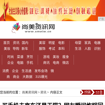
广告
首页
资讯
国内
美容
明星
电影
母婴
家具
电器
美妆
导购
新车
服饰
考试
本科
生活
人脸
识别
时尚
菜谱
烹饪
游戏
美妆
瘦身
企业
电脑
手机
商讯
电商
微店
消费
企业
生活通
发布会场
微
商
商业
大数据
315爆光
您当前的位置 ：
尚美资讯网
>
资讯
> 内容正文