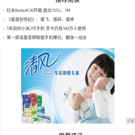
推荐阅读
红米RedmiK30开箱:骁龙765G、IM
《蛋蛋创世纪》：蛋飞、蛋碎、蛋疼
5年前的小米2代手机 至今仍有500万人使用
第一部诺基亚牌智能手机曝光，翻身一战全
靠它？
BLU推出新机Vivo Go：Android
16座城市试验5G，5G手机发布时间确定，
我
广告