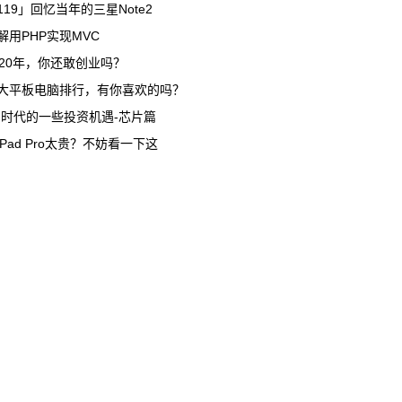
119」回忆当年的三星Note2
解用PHP实现MVC
020年，你还敢创业吗？
大平板电脑排行，有你喜欢的吗？
G时代的一些投资机遇-芯片篇
iPad Pro太贵？不妨看一下这