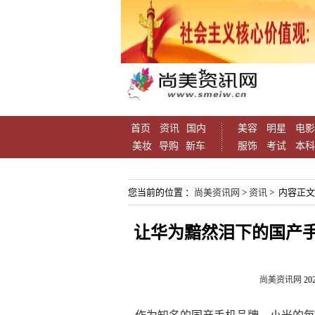
首页
资讯
国内
美容
明星
电影
美妆
导购
新车
服饰
考试
本科
您当前的位置 ：
尚美资讯网
>
资讯
> 内容正文
让华为黯然泪下的国产手
尚美资讯网
202