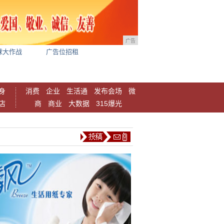
广告
球大作战
广告位招租
身
消费
企业
生活通
发布会场
微
店
商
商业
大数据
315爆光