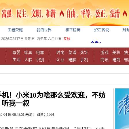
王者荣耀
我的世界
和平精英
炉石传说
球
2026年8月7日
星期五
丙午年 六月廿五
立秋
母婴
家具
电器
时尚
菜谱
烹饪
游戏
美妆
瘦
生活
人脸
识别
企业
电脑
手机
商讯
电商
微
机！小米10为啥那么受欢迎，不妨
听我一叙
0-04-03 06:48:51
来源：
阅读：1964