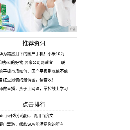
广告
推荐资讯
华为黯然泪下的国产手机！小米10为
印办公的好物 居家公司两适宜——联
前平板市场如何，国产平板到底值不值
自红豆男装的邀请函，请查收！
师做直播，孩子上网课，掌控线上学习
点击排行
ode.js开发小程序，调用百度文
要自驾游，哪款SUV能满足你的所有