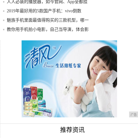
人人必装的播放器，如今官网、App全都挂
了!
2019年最好用的5款国产手机：vivo倒数
魅族手机里面最值得购买的三款机型，哪一
款最适
教你用手机拍小电影，自己当导演，体会影
视业的
玩游戏只能买昂贵的旗舰机？这款超高性价
比手机
一切很美只因有你：我的魅族历代23款手
机!
广告
推荐资讯