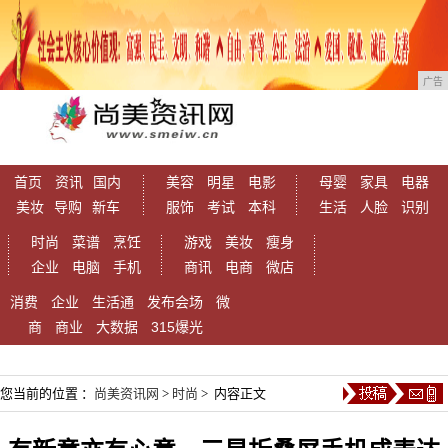
广告
首页
资讯
国内
美容
明星
电影
母婴
家具
电器
美妆
导购
新车
服饰
考试
本科
生活
人脸
识别
时尚
菜谱
烹饪
游戏
美妆
瘦身
企业
电脑
手机
商讯
电商
微店
消费
企业
生活通
发布会场
微
商
商业
大数据
315爆光
您当前的位置 ：
尚美资讯网
>
时尚
> 内容正文