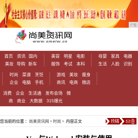
广告
首页
资讯
国内
美容
明星
电影
母婴
家具
电器
美妆
导购
新车
服饰
考试
本科
生活
人脸
识别
时尚
菜谱
烹饪
游戏
美妆
瘦身
企业
电脑
手机
商讯
电商
微店
消费
企业
生活通
发布会场
微
商
商业
大数据
315爆光
您当前的位置 ：
尚美资讯网
>
时尚
> 内容正文