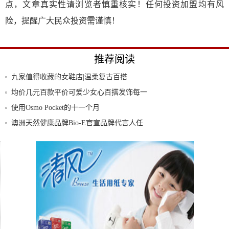
点，文章真实性请浏览者慎重核实！任何投资加盟均有风
险，提醒广大民众投资需谨慎！
推荐阅读
九家值得收藏的女鞋店|温柔复古百搭
均价几元百款平价可爱少女心百搭发饰每一
种风格
使用Osmo Pocket的十一个月
澳洲天然健康品牌Bio-E官宣品牌代言人任
嘉
你还不知道什么是物联网？以后怎么活？
《囧妈》+字节跳动互联网思维的成功