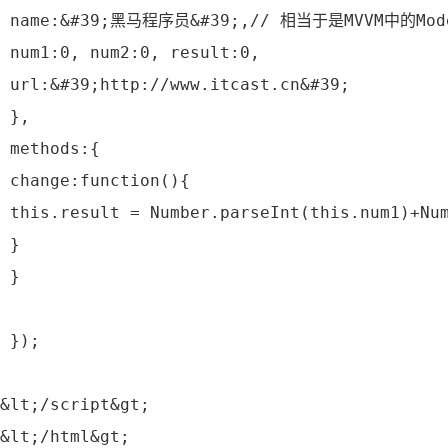
 name:&#39;黑马程序员&#39;,// 相当于是MVVM中的Mo
 num1:0, num2:0, result:0,
 url:&#39;http://www.itcast.cn&#39;
 },
 methods:{
 change:function(){
 this.result = Number.parseInt(this.num1)+Nu
 }
 }
 });
&lt;/script&gt;
&lt;/html&gt;