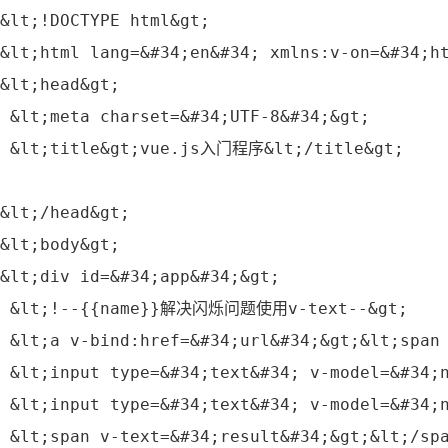
&lt;!DOCTYPE html&gt;
&lt;html lang=&#34;en&#34; xmlns:v‐on=&#34;h
&lt;head&gt;
 &lt;meta charset=&#34;UTF‐8&#34;&gt;
 &lt;title&gt;vue.js入门程序&lt;/title&gt;
&lt;/head&gt;
&lt;body&gt;
&lt;div id=&#34;app&#34;&gt;
 &lt;!‐‐{{name}}解决闪烁问题使用v‐text‐‐&gt;
 &lt;a v‐bind:href=&#34;url&#34;&gt;&lt;span
 &lt;input type=&#34;text&#34; v‐model=&#34;
 &lt;input type=&#34;text&#34; v‐model=&#34;
 &lt;span v‐text=&#34;result&#34;&gt;&lt;/sp