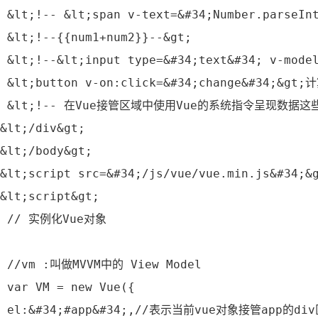
 &lt;!‐‐ &lt;span v‐text=&#34;Number.parseIn
 &lt;!‐‐{{num1+num2}}‐‐&gt;
 &lt;!‐‐&lt;input type=&#34;text&#34; v‐mode
 &lt;button v‐on:click=&#34;change&#34;&gt;
 &lt;!‐‐ 在Vue接管区域中使用Vue的系统指令呈现数据这些
&lt;/div&gt;
&lt;/body&gt;
&lt;script src=&#34;/js/vue/vue.min.js&#34;&
&lt;script&gt;
 // 实例化Vue对象
 //vm :叫做MVVM中的 View Model
 var VM = new Vue({
 el:&#34;#app&#34;,//表示当前vue对象接管app的div