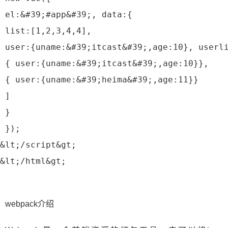
 el:&#39;#app&#39;, data:{
 list:[1,2,3,4,4],
 user:{uname:&#39;itcast&#39;,age:10}, userl
 { user:{uname:&#39;itcast&#39;,age:10}},
 { user:{uname:&#39;heima&#39;,age:11}}
 ]
 }
 });
&lt;/script&gt;
&lt;/html&gt;
webpack介绍