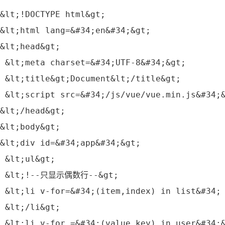
&lt;!DOCTYPE html&gt;
&lt;html lang=&#34;en&#34;&gt;
&lt;head&gt;
 &lt;meta charset=&#34;UTF‐8&#34;&gt;
 &lt;title&gt;Document&lt;/title&gt;
 &lt;script src=&#34;/js/vue/vue.min.js&#34;
&lt;/head&gt;
&lt;body&gt;
&lt;div id=&#34;app&#34;&gt;
 &lt;ul&gt;
 &lt;!‐‐只显示偶数行‐‐&gt;
 &lt;li v‐for=&#34;(item,index) in list&#34;
 &lt;/li&gt;
 &lt;li v‐for =&#34;(value,key) in user&#34;