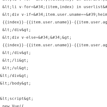
 &lt;li v‐for=&#34;(item,index) in userlist&
 &lt;div v‐if=&#34;item.user.uname==&#39;he
 {{index}}‐{{item.user.uname}}‐{{item.user.a
 &lt;/div&gt;
 &lt;div v‐else=&#34;&#34;&gt;
 {{index}}‐{{item.user.uname}}‐{{item.user.a
 &lt;/div&gt;
 &lt;/li&gt;
 &lt;/ul&gt;
&lt;/div&gt;
&lt;/body&gt;
&lt;script&gt;
 new Vue({