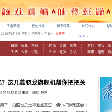
王者荣耀
我的世界
和平精英
炉石传说
球
2026年8月8日
星期六
丙午年 六月廿六
父亲节
母婴
家具
电器
时尚
菜谱
烹饪
游戏
美妆
瘦
生活
人脸
识别
企业
电脑
手机
商讯
电商
微
选？这几款骁龙旗舰机帮你把把关
6-07-01 13:23:29
来源：
阅读：1658
用了，拍照也总觉得差点意思，偶尔打游戏还会卡