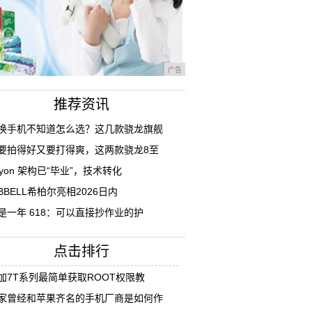
广告
推荐资讯
换手机不知道怎么选？这几款骁龙旗舰
要拍得好又要打得爽，这两款骁龙8至
ryon 架构已“毕业”，技术转化
IBBELL希柏尔亮相2026日内
是一年 618：可以直接抄作业的护
点击排行
加7T系列最简单获取ROOT权限教
家曾经和苹果齐名的手机厂商是如何作