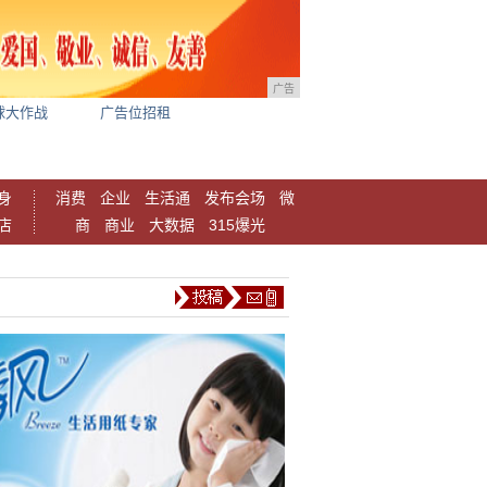
广告
球大作战
广告位招租
身
消费
企业
生活通
发布会场
微
店
商
商业
大数据
315爆光