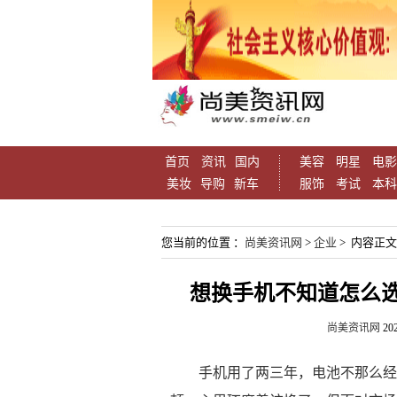
首页
资讯
国内
美容
明星
电影
美妆
导购
新车
服饰
考试
本科
您当前的位置 ：
尚美资讯网
>
企业
> 内容正文
想换手机不知道怎么
尚美资讯网
202
手机用了两三年，电池不那么经