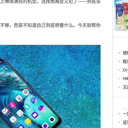
上琳琅满目的机型，选择困难症又犯了——到底该
不够，而是不知道自己到底想要什么。今天就帮你
想
既
O
H
又
一
这