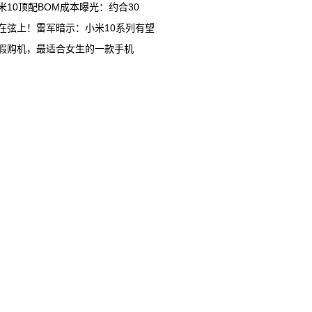
米10顶配BOM成本曝光：约合30
在弦上！雷军暗示：小米10系列有望
假购机，最适合女生的一款手机