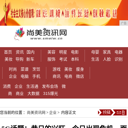
广告
首页
资讯
国内
美容
明星
电影
母婴
家具
电器
美妆
导购
新车
服饰
考试
本科
生活
人脸
识别
时尚
菜谱
烹饪
游戏
美妆
瘦身
企业
电脑
手机
商讯
电商
微店
消费
企业
生活通
发布会场
微
商
商业
大数据
315爆光
您当前的位置 ：
尚美资讯网
>
企业
> 内容正文