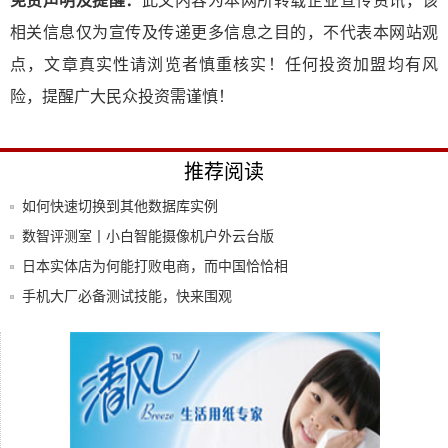
免责声明及提醒：
此文内容为本网所转载企业宣传资讯，该
相关信息仅为宣传及传递更多信息之目的，不代表本网站观
点，文章真实性请浏览者慎重核实！任何投资加盟均有风
险，提醒广大民众投资需谨慎！
推荐阅读
如何快速切换到其他数据库实例
数智评测室丨小白智能摄像机户外云台版
N1：连
日本实体店为何能打败电商，而中国恰恰相
反，问
手机大厂必备测试技能，快来围观
功夫汽车丨合资车企“转型大业”如何才能更
高效
侠梦说pinpoint--左侧服务地图调用量