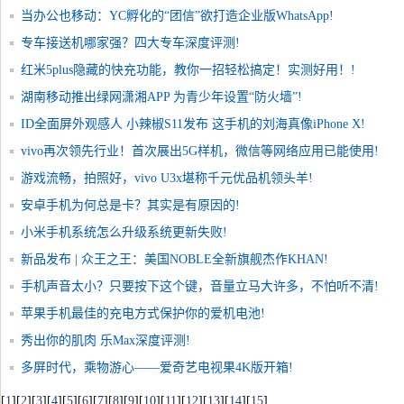
当办公也移动：YC孵化的“团信”欲打造企业版WhatsApp!
专车接送机哪家强？四大专车深度评测!
红米5plus隐藏的快充功能，教你一招轻松搞定！实测好用！!
湖南移动推出绿网潇湘APP 为青少年设置“防火墙”!
ID全面屏外观感人 小辣椒S11发布 这手机的刘海真像iPhone X!
vivo再次领先行业！首次展出5G样机，微信等网络应用已能使用!
游戏流畅，拍照好，vivo U3x堪称千元优品机领头羊!
安卓手机为何总是卡？其实是有原因的!
小米手机系统怎么升级系统更新失败!
新品发布 | 众王之王：美国NOBLE全新旗舰杰作KHAN!
手机声音太小？只要按下这个键，音量立马大许多，不怕听不清!
苹果手机最佳的充电方式保护你的爱机电池!
秀出你的肌肉 乐Max深度评测!
多屏时代，乘物游心——爱奇艺电视果4K版开箱!
[
1
]
[
2
]
[
3
]
[
4
]
[
5
]
[
6
]
[
7
]
[
8
]
[
9
]
[
10
]
[
11
]
[
12
]
[
13
]
[
14
]
[
15
]