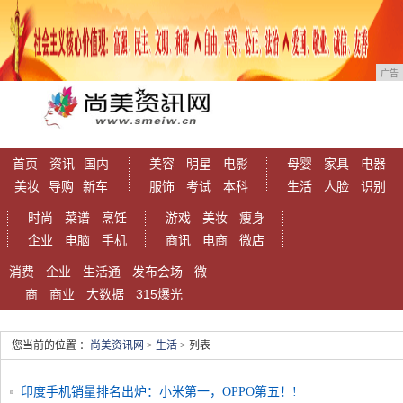
广告
首页
资讯
国内
美容
明星
电影
母婴
家具
电器
美妆
导购
新车
服饰
考试
本科
生活
人脸
识别
时尚
菜谱
烹饪
游戏
美妆
瘦身
企业
电脑
手机
商讯
电商
微店
消费
企业
生活通
发布会场
微
商
商业
大数据
315爆光
您当前的位置 ：
尚美资讯网
>
生活
> 列表
印度手机销量排名出炉：小米第一，OPPO第五！!