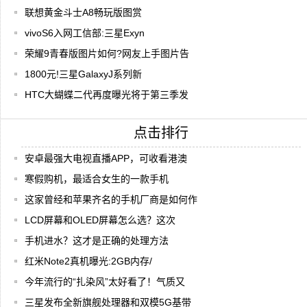
联想黄金斗士A8畅玩版图赏
vivoS6入网工信部:三星Exyn
荣耀9青春版图片如何?网友上手图片告
1800元!三星GalaxyJ系列新
HTC大蝴蝶二代再度曝光将于第三季发
点击排行
安卓最强大电视直播APP，可收看港澳
寒假购机，最适合女生的一款手机
这家曾经和苹果齐名的手机厂商是如何作
LCD屏幕和OLED屏幕怎么选？这次
手机进水？这才是正确的处理方法
红米Note2真机曝光:2GB内存/
今年流行的“扎染风”太好看了！气质又
三星发布全新旗舰处理器和双模5G基带