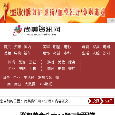
广告
首页
资讯
国内
美容
明星
电影
母婴
家具
电器
美妆
导购
新车
服饰
考试
本科
生活
人脸
识别
时尚
菜谱
烹饪
游戏
美妆
瘦身
企业
电脑
手机
商讯
电商
微店
消费
企业
生活通
发布会场
微
商
商业
大数据
315爆光
您当前的位置 ：
尚美资讯网
>
生活
> 内容正文