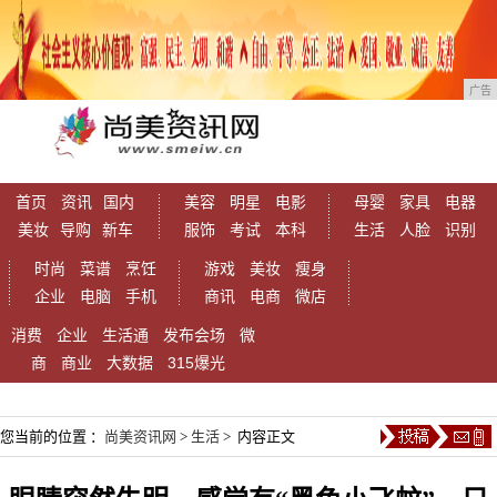
广告
首页
资讯
国内
美容
明星
电影
母婴
家具
电器
美妆
导购
新车
服饰
考试
本科
生活
人脸
识别
时尚
菜谱
烹饪
游戏
美妆
瘦身
企业
电脑
手机
商讯
电商
微店
消费
企业
生活通
发布会场
微
商
商业
大数据
315爆光
您当前的位置 ：
尚美资讯网
>
生活
> 内容正文