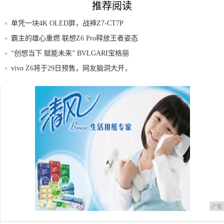
推荐阅读
单凭一块4K OLED屏，战神Z7-CT7P
霸主的雄心重燃 联想Z6 Pro释放王者姿态
“创想当下 赋能未来” BVLGARI宝格丽
vivo Z6将于29日预售，网友脑洞大开，
葆丽诗曼如意射频仪运用了哪些技术？
确认！三星S9国行版现身：双卡双待全网
通，明
广告