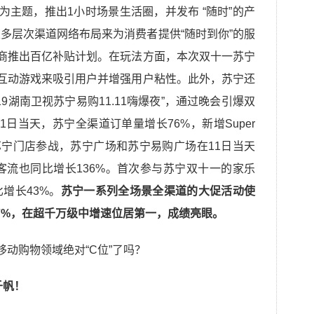
为主题，推出1小时场景生活圈，并发布 “随时”的产
多层次渠道网络布局来为消费者提供“随时到你”的服
厂商推出百亿补贴计划。在玩法方面，本次双十一苏宁
过互动游戏来吸引用户并增强用户粘性。此外，苏宁还
9湖南卫视苏宁易购11.11嗨爆夜”，通过晚会引爆双
日当天，苏宁全渠道订单量增长76%，新增Super
家苏宁门店参战，苏宁广场和苏宁易购广场在11日当天
的客流也同比增长136%。首次参与苏宁双十一的家乐
增长43%。
苏宁一系列全场景全渠道的大促活动使
.7%，在超千万级中增速位居第一，成绩亮眼。
千帆！