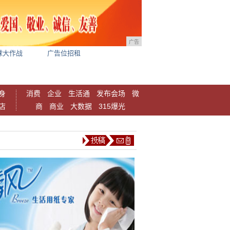
广告
球大作战
广告位招租
身
消费
企业
生活通
发布会场
微
店
商
商业
大数据
315爆光