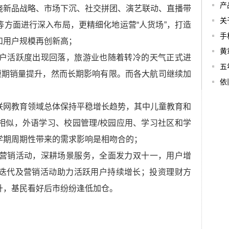
产
绕新品战略、市场下沉、社交拼团、演艺联动、直播带
关
方面进行深入布局，更精细化地运营“人货场”，打造
手
和用户规模再创新高；
黄
用户活跃度出现回落，旅游业也随着转冷的天气正式进
五
短期销量提升，然而长期影响有限。而各大航司继续加
依
联网教育领域总体保持平稳增长趋势，其中儿童教育和
相似，外语学习、校园管理/校园应用、学习社区和学
学期周期性带来的需求影响是相吻合的；
样营销活动，深耕场景服务，全面发力双十一，用户增
迭代及营销活动助力活跃用户持续增长；投资理财方
升，基民看好后市纷纷逢低加仓。