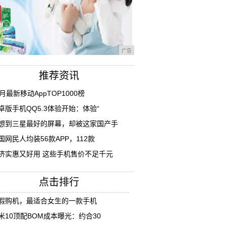
广告
推荐资讯
1月最新移动AppTOP1000榜
卓版手机QQ5.3体验开始：体验“
想到三星最好的屏幕，却被这家国产手
国网民人均装56款APP，112款
济实惠又好用 这些手机售价不足千元
点击排行
假购机，最适合女生的一款手机
米10顶配BOM成本曝光：约合30