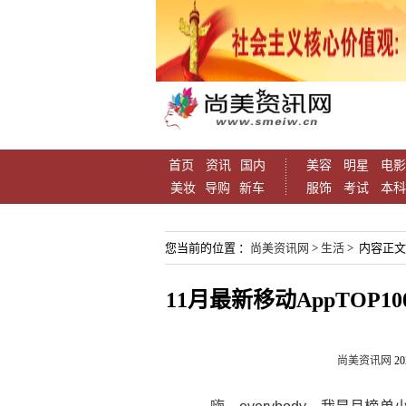
首页
资讯
国内
美容
明星
电影
美妆
导购
新车
服饰
考试
本科
您当前的位置 ：
尚美资讯网
>
生活
> 内容正文
11月最新移动AppTOP
尚美资讯网
20