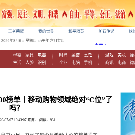
王者荣耀
我的世界
和平精英
炉石传说
球
2026年8月6日
星期四
丙午年 六月廿四
母婴
家具
电器
时尚
菜谱
烹饪
游戏
美妆
瘦
生活
人脸
识别
企业
电脑
手机
商讯
电商
微
1000榜单丨移动购物领域绝对“C位”了
吗？
20-07-07 10:43:07
来源：
阅读：931