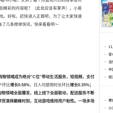
榜单小秘书小易，又到了每个月激动人心的榜单发布
些精彩的内容呢？（此处应该有掌声），小易
哈。好啦，赶快进入正题吧，为了让大家快速
备了几条榜单快讯，快来看看吧～
1
安
没
中
购物领域成为绝对“C位”带动生活服务，短视频，支付
经
户环比
增长0.58%
，日人均使用时长环比
增长0.35%；
购物领域全面爆发，线上线下全面联动，配送服务不断
寒
带货演绎巅峰时刻，互动游戏维持用户粘性。一场多场
小