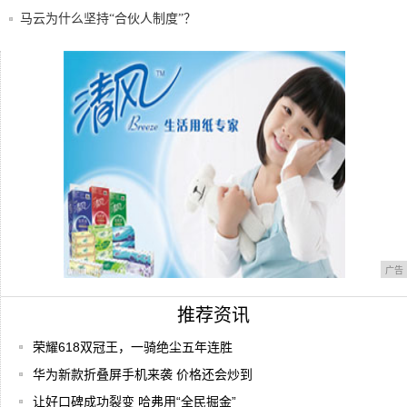
马云为什么坚持“合伙人制度”？
华为新款折叠屏手机来袭 价格还会炒到10
万？
现在买华为手机的，据说都是这四类人，你
是哪一
广告
推荐资讯
荣耀618双冠王，一骑绝尘五年连胜
华为新款折叠屏手机来袭 价格还会炒到
让好口碑成功裂变 哈弗用“全民掘金”