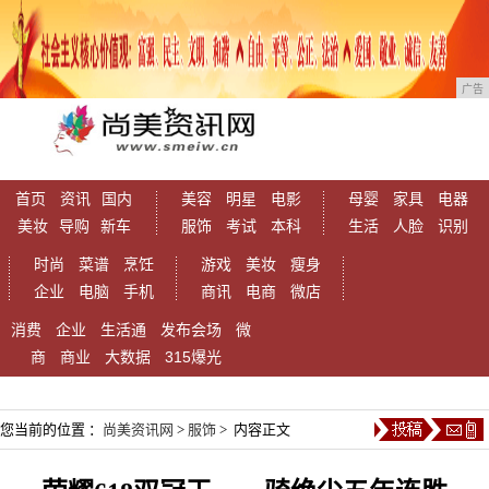
广告
首页
资讯
国内
美容
明星
电影
母婴
家具
电器
美妆
导购
新车
服饰
考试
本科
生活
人脸
识别
时尚
菜谱
烹饪
游戏
美妆
瘦身
企业
电脑
手机
商讯
电商
微店
消费
企业
生活通
发布会场
微
商
商业
大数据
315爆光
您当前的位置 ：
尚美资讯网
>
服饰
> 内容正文