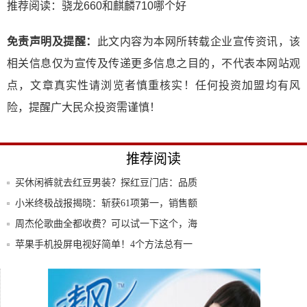
推荐阅读：
骁龙660和麒麟710哪个好
免责声明及提醒：
此文内容为本网所转载企业宣传资讯，该
相关信息仅为宣传及传递更多信息之目的，不代表本网站观
点，文章真实性请浏览者慎重核实！任何投资加盟均有风
险，提醒广大民众投资需谨慎！
推荐阅读
买休闲裤就去红豆男装？探红豆门店：品质
升级更
小米终极战报揭晓：斩获61项第一，销售额
破3
周杰伦歌曲全都收费？可以试一下这个，海
量歌曲
苹果手机投屏电视好简单！4个方法总有一
个适合
如果选车的时候再谨慎一下，我一定不会错
过新自
苹果“未老先衰”是何种因素在作怪？怎样调
控才