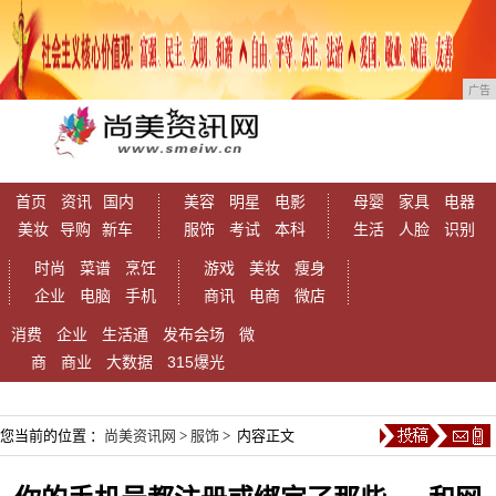
广告
首页
资讯
国内
美容
明星
电影
母婴
家具
电器
美妆
导购
新车
服饰
考试
本科
生活
人脸
识别
时尚
菜谱
烹饪
游戏
美妆
瘦身
企业
电脑
手机
商讯
电商
微店
消费
企业
生活通
发布会场
微
商
商业
大数据
315爆光
您当前的位置 ：
尚美资讯网
>
服饰
> 内容正文