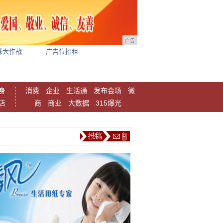
广告
球大作战
广告位招租
身
消费
企业
生活通
发布会场
微
店
商
商业
大数据
315爆光