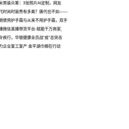
米男装众筹：3张照片AI定制，网友
代时尚时装秀有多美？唐代也不如——
期使用护手霜与从来不用护手霜，双手
播微信直播带货平台-赋能千万商家,
令疾行，华银健康全员战“疫”总突击
力企业复工复产 金平湖巾帼在行动