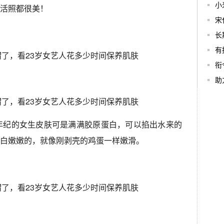
小
活照都很美！
宋
长
有
衔
助
年纪的女生皮肤可是满满胶原蛋白，可以掐出水来的
白嫩嫩的，就像刚剥壳的鸡蛋一样嫩滑。