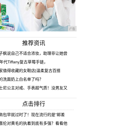
广告
推荐资讯
子枫说自己不适合浓妆，助理非让她尝
0年代Tiffany复古草莓手链，
家值得收藏的女鞋店|温柔复古百搭
的洗面奶上白名单了吗？
士尼公主对戒、手表超气质！没男友又
点击排行
肩包早就过时了！现在流行的是“邮差
嘉伦对黄毛的执着到底有多强？看看他