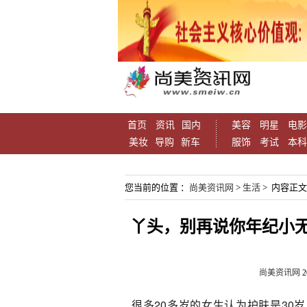
首页
资讯
国内
美容
明星
电影
美妆
导购
新车
服饰
考试
本科
您当前的位置 ：
尚美资讯网
>
生活
> 内容正文
丫头，别再说你年纪小无
尚美资讯网
2
很多20多岁的女生认为护肤是30