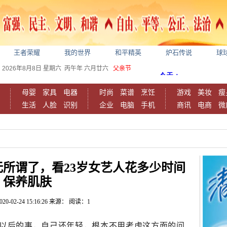
王者荣耀
我的世界
和平精英
炉石传说
球
2026年8月8日
星期六
丙午年 六月廿六
父亲节
母婴
家具
电器
时尚
菜谱
烹饪
游戏
美妆
瘦
生活
人脸
识别
企业
电脑
手机
商讯
电商
微
所谓了，看23岁女艺人花多少时间
保养肌肤
020-02-24 15:16:26
来源：
阅读：1
岁以后的事，自己还年轻，根本不用考虑这方面的问